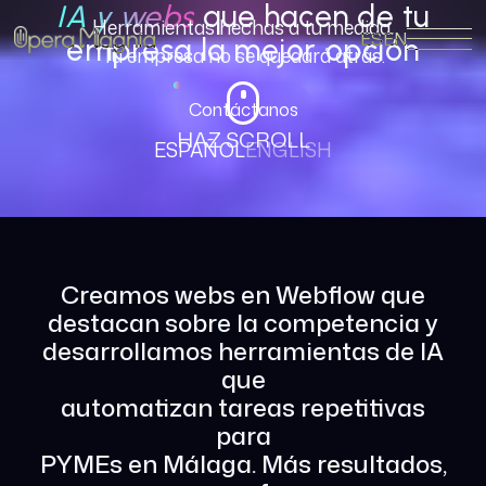
IA y webs
que hacen de tu
Herramientas hechas a tu medida.
ES
EN
empresa la mejor opción
Tu empresa no se quedará atrás.
Contáctanos
HAZ SCROLL
ESPAÑOL
ENGLISH
Creamos webs en Webflow que
destacan sobre la competencia y
desarrollamos herramientas de IA
que
automatizan tareas repetitivas
para
PYMEs en Málaga. Más resultados,